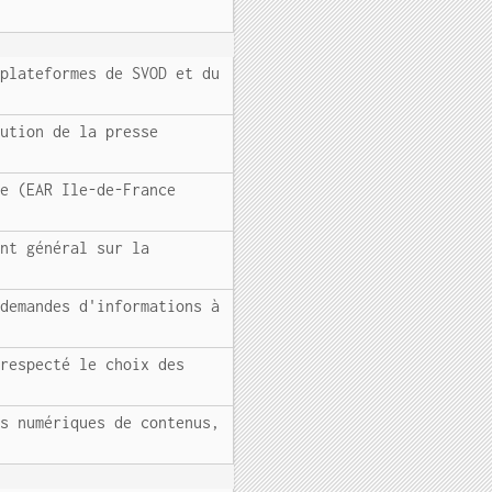
 plateformes de SVOD et du
bution de la presse
ce (EAR Ile-de-France
ent général sur la
 demandes d'informations à
 respecté le choix des
es numériques de contenus,