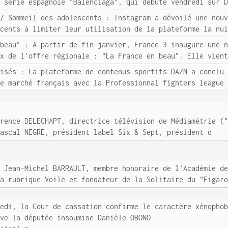
a série espagnole "Balenciaga", qui débute vendredi sur 
 / Sommeil des adolescents : Instagram a dévoilé une nou
scents à limiter leur utilisation de la plateforme la nu
 beau" : A partir de fin janvier, France 3 inaugure une 
ux de l'offre régionale : "La France en beau". Elle vien
visés : La plateforme de contenus sportifs DAZN a conclu
le marché français avec la Professionnal fighters league
urence DELECHAPT, directrice télévision de Médiamétrie (
Pascal NEGRE, président label Six & Sept, président d
e Jean-Michel BARRAULT, membre honoraire de l'Académie d
la rubrique Voile et fondateur de la Solitaire du "Figar
redi, la Cour de cassation confirme le caractère xénopho
ave la députée insoumise Danièle OBONO