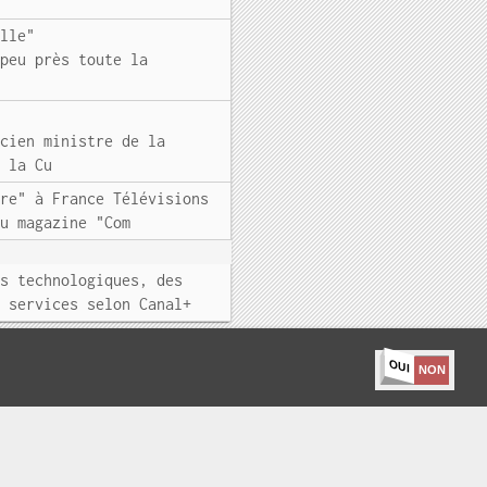
elle"
 peu près toute la
ncien ministre de la
e la Cu
ure" à France Télévisions
du magazine "Com
es technologiques, des
e services selon Canal+
OUI
NON