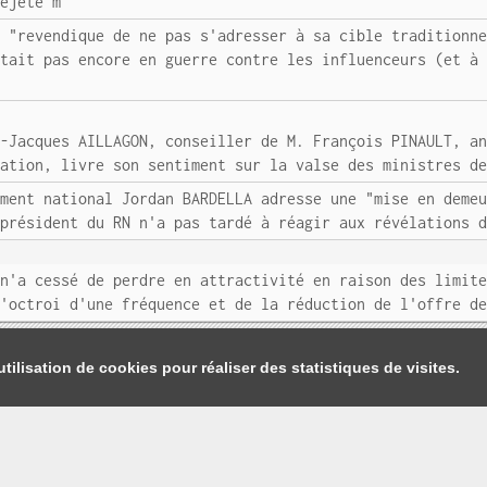
rejeté m
2 "revendique de ne pas s'adresser à sa cible traditionn
était pas encore en guerre contre les influenceurs (et à
n-Jacques AILLAGON, conseiller de M. François PINAULT, a
cation, livre son sentiment sur la valse des ministres d
ement national Jordan BARDELLA adresse une "mise en deme
 président du RN n'a pas tardé à réagir aux révélations 
 n'a cessé de perdre en attractivité en raison des limit
l'octroi d'une fréquence et de la réduction de l'offre d
tilisation de cookies pour réaliser des statistiques de visites.
Je m'abonne
|
Contact
|
Mentions légales et Conditions générales