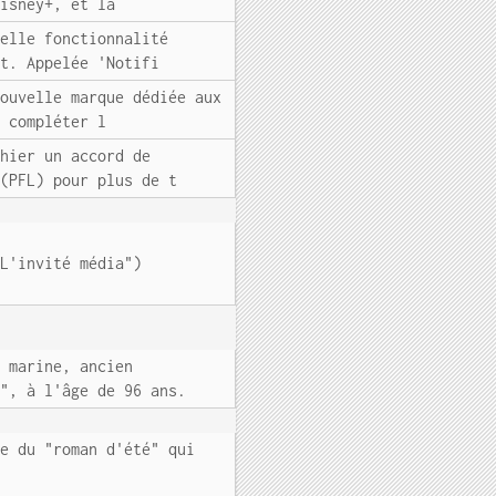
Disney+, et la
velle fonctionnalité
it. Appelée 'Notifi
nouvelle marque dédiée aux
t compléter l
 hier un accord de
 (PFL) pour plus de t
"L'invité média")
e marine, ancien
o", à l'âge de 96 ans.
be du "roman d'été" qui