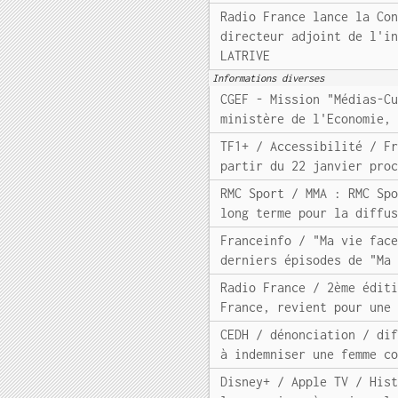
Radio France lance la Co
directeur adjoint de l'i
LATRIVE
Informations diverses
CGEF - Mission "Médias-C
ministère de l'Economie,
TF1+ / Accessibilité / F
partir du 22 janvier pro
RMC Sport / MMA : RMC Sp
long terme pour la diffu
Franceinfo / "Ma vie fac
derniers épisodes de "Ma
Radio France / 2ème édit
France, revient pour une
CEDH / dénonciation / di
à indemniser une femme c
Disney+ / Apple TV / His