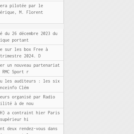
sera pilotée par le
mérique, M. Florent
té du 26 décembre 2023 du
rique portant
le sur les box Free à
 trimestre 2024. D
ier un nouveau partenariat
. RMC Sport r
mu les auditeurs : les six
anceinfo Clém
teurs organisé par Radio
bilité à de nou
DH) a contraint hier Paris
 supérieur hi
ont deux rendez-vous dans