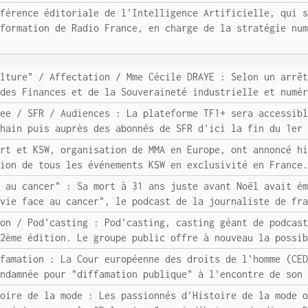
nférence éditoriale de l'Intelligence Artificielle, qui 
nformation de Radio France, en charge de la stratégie nu
ulture" / Affectation / Mme Cécile DRAYE : Selon un arrê
 des Finances et de la Souveraineté industrielle et numé
ree / SFR / Audiences : La plateforme TF1+ sera accessib
chain puis auprès des abonnés de SFR d'ici la fin du 1er
ort et KSW, organisation de MMA en Europe, ont annoncé h
sion de tous les événements KSW en exclusivité en France
e au cancer" : Sa mort à 31 ans juste avant Noël avait é
 vie face au cancer", le podcast de la journaliste de fr
ion / Pod'casting : Pod'casting, casting géant de podcas
 2ème édition. Le groupe public offre à nouveau la possi
ffamation : La Cour européenne des droits de l'homme (CE
ondamnée pour "diffamation publique" à l'encontre de son
toire de la mode : Les passionnés d'Histoire de la mode 