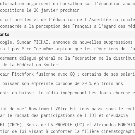
Information organisent un hackathon sur l'éducation aux 
ropositions le 26 janvier prochain
es culturelles et de l'éducation de l'Assemblée national
 consacrée à la perception des Français à l'égard des mé
ants
Google, Sundar PICHAI, annonce de nouvelles suppressions
vrait pas être "de même ampleur que les réductions de l'
édemment délégué général de la Fédération de la distribu
l de la Fédération Syntec
icain Pitchfork fusionne avec GQ ; certains de ses salar
t baisser son empreinte carbone de 29 % en trois ans
ments en baisse, le média indépendant Les Jours cherche 
oint de vue" Royalement Vôtre Editions passe sous le con
par le rachat des participations de l'IDI et d'Audacia
CHI (CRCE), Sonia de LA PROVOTE (UC) et Alexandra BORCHI
ition de loi visant à conforter la filière cinématograph