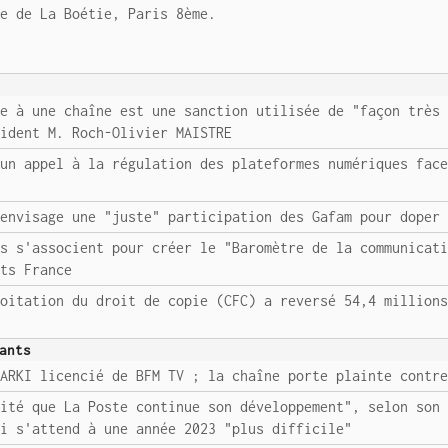
ue de La Boétie, Paris 8ème.
ce à une chaîne est une sanction utilisée de "façon très
sident M. Roch-Olivier MAISTRE
 un appel à la régulation des plateformes numériques fac
 envisage une "juste" participation des Gafam pour doper
es s'associent pour créer le "Baromètre de la communicat
hts France
loitation du droit de copie (CFC) a reversé 54,4 million
ants
BARKI licencié de BFM TV ; la chaîne porte plainte contr
vité que La Poste continue son développement", selon son
ui s'attend à une année 2023 "plus difficile"