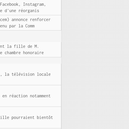
(Facebook, Instagram,
re d'une réorganis
acem) annonce renforcer
tenu par la Comm
ent la fille de M.
de chambre honoraire
0, la télévision locale
s en réaction notamment
aille pourraient bientôt