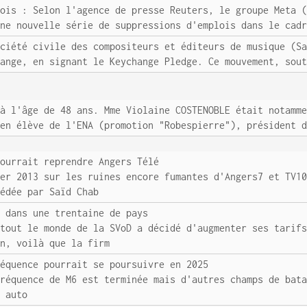
lois : Selon l'agence de presse Reuters, le groupe Meta 
une nouvelle série de suppressions d'emplois dans le cad
ociété civile des compositeurs et éditeurs de musique (S
hange, en signant le Keychange Pledge. Ce mouvement, sou
 à l'âge de 48 ans. Mme Violaine COSTENOBLE était notamm
ien élève de l'ENA (promotion "Robespierre"), président 
pourrait reprendre Angers Télé
ier 2013 sur les ruines encore fumantes d'Angers7 et TV1
cédée par Saïd Chab
s dans une trentaine de pays
 tout le monde de la SVoD a décidé d'augmenter ses tarif
on, voilà que la firm
réquence pourrait se poursuivre en 2025
fréquence de M6 est terminée mais d'autres champs de bat
s auto