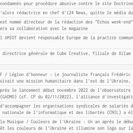
 condamnés pour procédure abusive contre le site Doctrin
u'alors rédactrice en chef d'i24 News, quitte le média d
 est nommé directeur de la rédaction des "Echos week-end
uera sa collaboration avec le magazine
el AMIOT devient responsable Europe de la practice commu
e directrice générale de Cube Creative, filiale de Xilam
FF / Légion d'honneur : Le journaliste français Frédéric
suivait une mission humanitaire dans l'est de l'Ukraine,
Après le lancement début novembre 2022 de l'observatoire
 (GADMO) (cf. CP du 02/11/2022), l'alliance d'investigat
 d'accompagner les organisations syndicales de salariés 
n nationale de l'informatique et des libertés (CNIL) a é
 la Musique / Couleurs de l'Ukraine : Un an après le déb
vêt les couleurs de l'Ukraine et illumine son logo sur l