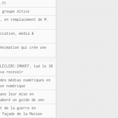
e.fr
u groupe Altice
", en remplacement de M.
nication, média &
 Animation qui crée une
 LECLERC-IMHOFF, tué le 30
 va recevoir
 des médias numériques en
ion numérique
dans leur mise en
laboré un guide de sen
ut de la guerre en
a façade de la Maison