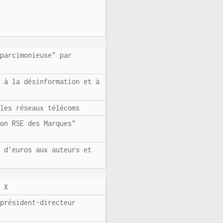
 parcimonieuse" par
e à la désinformation et à
 les réseaux télécoms
ion RSE des Marques"
s d'euros aux auteurs et
e X
 président-directeur