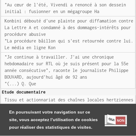
"Au cœur de l'été, Vivendi a renoncé à son dessein
initial : fusionner en un mégagroupe Ha
Konbini débouté d'une plainte pour diffamation contre
La Lettre A et condamné à des dommages-intérêts pour
procédure abusive
"La procédure bâillon qui s'est retournée contre lui.
Le média en ligne Kon
"Je continue à travailler. J'ai une chronique
hebdomadaire sur RTL où je suis présent pour la 55e
année consécutive", raconte le journaliste Philippe
BOUVARD, aujourd'hui âgé de 92 ans
"(...) Q. Que
Etude documentaire
Tissu et actionnariat des chaînes locales hertziennes
autorisées en France 2020 (Arcom)
En poursuivant votre navigation sur ce
OUI
site, vous acceptez l’utilisation de cookies
NON
pour réaliser des statistiques de visites.