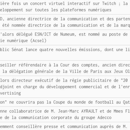
mière fois un concert virtuel interactif sur Twitch ; la
veloppement sur toutes les plateformes numériques
RD, ancienne directrice de la communication et des parte
a été nommée directrice de la communication et de la mar
u'alors délégué ESN/ICT de Numeum, est nommé au poste de
mie numérique (Acsel)
ublic Sénat lance quatre nouvelles émissions, dont une l
nseiller référendaire à la Cour des comptes, ancien dire
t la délégation générale de la Ville de Paris aux Jeux O
alors directeur exécutif de la régie publicitaire de "20
adjoint en charge du développement commercial et de l'en
dvertising
ion" ne couvrira pas la Coupe du monde de football au Qa
enne collaboratrice de M. Jean-Marc AYRAULT et de Mmes F
ce de la communication corporate du groupe Adecco
demment conseillère presse et communication auprès de M.