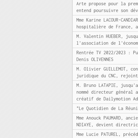
Arte propose pour la pre
entend poursuivre son dé
Mme Karine LACOUR-CANDIA
hospitalière de France, 
M. Valentin HUEBER, jusq
l'association de l'écono
Rentrée TV 2022/2023 : P
Denis OLIVENNES
M. Olivier GUILLEMOT, co
juridique du CNC, rejoin
M. Bruno LATAPIE, jusqu'
nommé directeur général 
créatif de Dailymotion A
"Le Quotidien de La Réun
Mme Anouck PAUMARD, anci
NDIAYE, devient directri
Mme Lucie PATUREL, précé