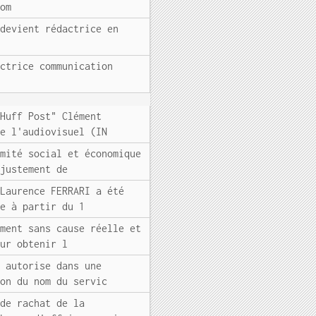
Com
 devient rédactrice en
ectrice communication
"Huff Post" Clément
de l'audiovisuel (IN
omité social et économique
ajustement de
 Laurence FERRARI a été
ve à partir du 1
ement sans cause réelle et
our obtenir l
s autorise dans une
ion du nom du servic
 de rachat de la