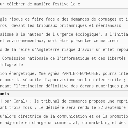
our célébrer de manière festive la c
ogle risque de faire face à des demandes de dommages et 
uros, devant les tribunaux britanniques et néerlandais
nalisme à la hauteur de l'urgence écologique", à l'initi
 et environnementaux, doit être présentée ce mercredi
ès de la reine d'Angleterre risque d'avoir un effet repo
a Commission nationale de l'informatique et des libertés
 Infogreffe
tion énergétique, Mme Agnès PANNIER-RUNACHER, pourra int
ce pour la sécurité d'approvisionnement en électricité ;
andant "l'extinction définitive des écrans numériques pu
ants
F1 par Canal+ : le tribunal de commerce propose une repr
rant trois mois ; le délibéré sera rendu le 22 septembre
qu'alors directrice de la communication et de la promoti
le adjointe en charge du commercial, du marketing et des