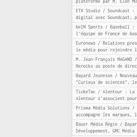
plateforme par M. Elon M
ETX Studio / Soundcast :
digital avec Soundcast, 
beIN Sports / Baseball :
l'équipe de France de ba
Euronews / Relations pre
le média pour rejoindre 
M. Jean-François MAGAND 
Heroiks au poste de dire
Bayard Jeunesse / Nouvea
"Curieux de sciences", l
TickeTac / Alentour : La
Alentour s'associent pou
Prisma Média Solutions /
accompagne les marques, 
Bauer Média Régie / Baya
Développement, GMC Média