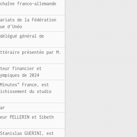
 chaîne franco-allemande
nariats de la Fédération
que d'Unéo
 délégué général de
ittéraire présentée par M.
cteur financier et
lympiques de 2024
 Minutes" France, est
richissement du studio
tar
leur PELLERIN et Sibeth
 Stanislas GUERINI, est