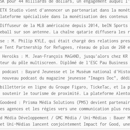
USK pour 44 milliards de dollars, un engagement auquel l
 ETX Studio vient d'annoncer un partenariat dans la moné
plateforme spécialisée dans la monétisation des contenus
 Diffuseur de la MLB américaine depuis 2014, beIN Sports
seball sur son antenne. La chaîne qatarie diffusera les 
sse : M. Philip KYLE, qui était chargé des relations pre
le Tent Partnership for Refugees, réseau de plus de 260 
/ Heroiks : M. Jean-François MAGAND, jusqu'alors chez KR
cteur du pôle multiscreen. Diplômé de l'ESC Pau Business
u podcast : Bayard Jeunesse et le Muséum national d'Hist
e nouveau podcast du magazine jeunesse "Images Doc", déd
 billetterie en ligne du Groupe Figaro, TickeTac, et la 
r soutenir le tourisme de proximité. La plateforme Alent
 Goodeed : Prisma Média Solutions (PMS) devient partenai
les agences et les régies vers une communication plus re
rd Média Développement / GMC Média / Uni-Médias : Bauer 
 et Uni-Médias lancent conjointement Impact for Good, un