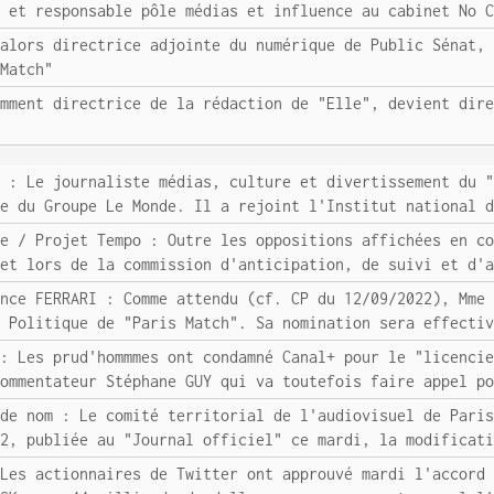
l et responsable pôle médias et influence au cabinet No 
'alors directrice adjointe du numérique de Public Sénat,
 Match"
emment directrice de la rédaction de "Elle", devient dir
T : Le journaliste médias, culture et divertissement du 
re du Groupe Le Monde. Il a rejoint l'Institut national 
ve / Projet Tempo : Outre les oppositions affichées en c
 et lors de la commission d'anticipation, de suivi et d'
ence FERRARI : Comme attendu (cf. CP du 12/09/2022), Mme
f Politique de "Paris Match". Sa nomination sera effecti
 : Les prud'hommmes ont condamné Canal+ pour le "licenci
commentateur Stéphane GUY qui va toutefois faire appel p
 de nom : Le comité territorial de l'audiovisuel de Pari
22, publiée au "Journal officiel" ce mardi, la modificat
 Les actionnaires de Twitter ont approuvé mardi l'accord