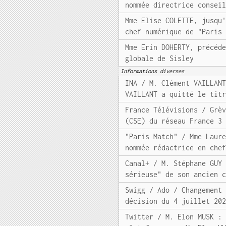
nommée directrice consei
Mme Elise COLETTE, jusqu
chef numérique de "Paris
Mme Erin DOHERTY, précéd
globale de Sisley
Informations diverses
INA / M. Clément VAILLAN
VAILLANT a quitté le tit
France Télévisions / Grè
(CSE) du réseau France 3
"Paris Match" / Mme Laur
nommée rédactrice en che
Canal+ / M. Stéphane GUY
sérieuse" de son ancien 
Swigg / Ado / Changement
décision du 4 juillet 20
Twitter / M. Elon MUSK :