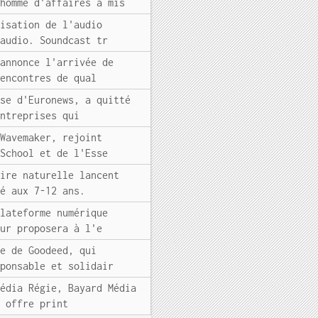
'homme d'affaires a mis
tisation de l'audio
 audio. Soundcast tr
 annonce l'arrivée de
rencontres de qual
sse d'Euronews, a quitté
entreprises qui
 Wavemaker, rejoint
 School et de l'Esse
oire naturelle lancent
ié aux 7-12 ans.
plateforme numérique
our proposera à l'e
re de Goodeed, qui
sponsable et solidair
Média Régie, Bayard Média
e offre print