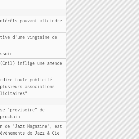
intérêts pouvant atteindre
ative d'une vingtaine de
ussoir
 (Cnil) inflige une amende
erdire toute publicité
 plusieurs associations
blicitaires"
ise "provisoire" de
 prochain
on de "Jazz Magazine", est
 évènements de Jazz & Cie