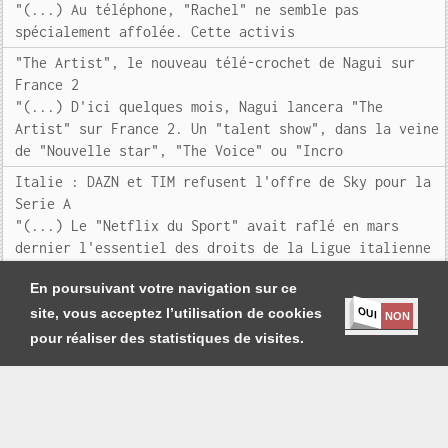
"(...) Au téléphone, "Rachel" ne semble pas
spécialement affolée. Cette activis
"The Artist", le nouveau télé-crochet de Nagui sur
France 2
"(...) D'ici quelques mois, Nagui lancera "The
Artist" sur France 2. Un "talent show", dans la veine
de "Nouvelle star", "The Voice" ou "Incro
Italie : DAZN et TIM refusent l'offre de Sky pour la
Serie A
"(...) Le "Netflix du Sport" avait raflé en mars
dernier l'essentiel des droits de la Ligue italienne
de football avec le soutien financier d
En poursuivant votre navigation sur ce
OUI
site, vous acceptez l’utilisation de cookies
NON
pour réaliser des statistiques de visites.
Je m'abonne
|
Contact
|
Mentions légales et Conditions générales
Copyright
Société Générale de Presse