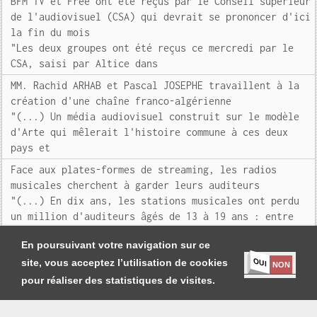
BFM TV et Free ont été reçus par le Conseil supérieur
de l'audiovisuel (CSA) qui devrait se prononcer d'ici
la fin du mois
"Les deux groupes ont été reçus ce mercredi par le
CSA, saisi par Altice dans
MM. Rachid ARHAB et Pascal JOSEPHE travaillent à la
création d'une chaîne franco-algérienne
"(...) Un média audiovisuel construit sur le modèle
d'Arte qui mêlerait l'histoire commune à ces deux
pays et
Face aux plates-formes de streaming, les radios
musicales cherchent à garder leurs auditeurs
"(...) En dix ans, les stations musicales ont perdu
un million d'auditeurs âgés de 13 à 19 ans : entre
avril
En poursuivant votre navigation sur ce
OUI
site, vous acceptez l’utilisation de cookies
NON
pour réaliser des statistiques de visites.