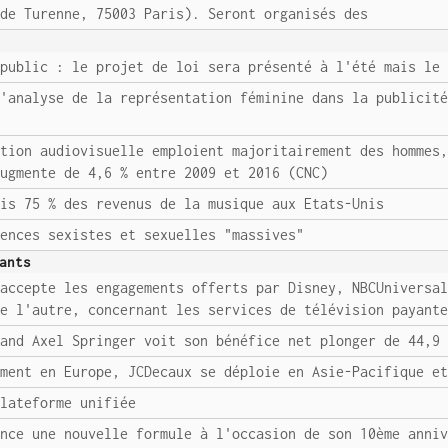
 de Turenne, 75003 Paris). Seront organisés des
 public : le projet de loi sera présenté à l'été mais le
d'analyse de la représentation féminine dans la publicit
ction audiovisuelle emploient majoritairement des hommes
augmente de 4,6 % entre 2009 et 2016 (CNC)
ais 75 % des revenus de la musique aux Etats-Unis
lences sexistes et sexuelles "massives"
ants
 accepte les engagements offerts par Disney, NBCUniversa
de l'autre, concernant les services de télévision payant
mand Axel Springer voit son bénéfice net plonger de 44,9
ement en Europe, JCDecaux se déploie en Asie-Pacifique e
plateforme unifiée
ance une nouvelle formule à l'occasion de son 10ème anni