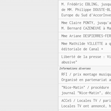
M. Frédéric EBLING, jusq
de MM. Philippe DOUSTE-B
Europe du Sud d'AccorInv
Mme Claire PONTY, jusqu'
M. Bernard CAZENEUVE à M
Mme Ariane DESPIERRES-FE
Mme Mathilde VILLETTE a 
éditoriale de Canal +
Liberté de la presse : V
abusive"
Informations diverses
RFI / prix montage musiq
Organisé en partenariat 
"Nice-Matin" / procédure
journal "Nice-Matin", dé
ACCeS / Locales TV / par
Locales TV ont annoncé, 