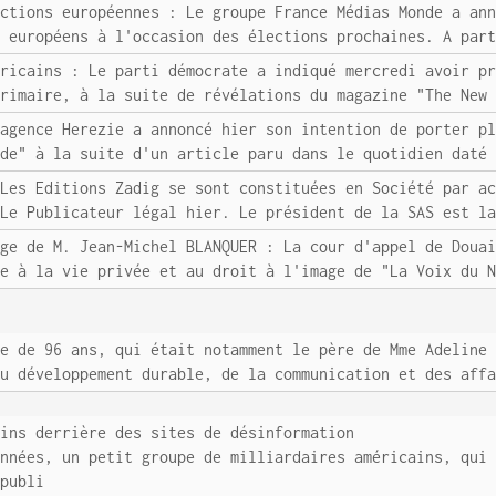
ections européennes : Le groupe France Médias Monde a an
s européens à l'occasion des élections prochaines. A par
éricains : Le parti démocrate a indiqué mercredi avoir p
primaire, à la suite de révélations du magazine "The New
'agence Herezie a annoncé hier son intention de porter p
nde" à la suite d'un article paru dans le quotidien daté
 Les Editions Zadig se sont constituées en Société par a
 Le Publicateur légal hier. Le président de la SAS est l
age de M. Jean-Michel BLANQUER : La cour d'appel de Doua
te à la vie privée et au droit à l'image de "La Voix du 
ge de 96 ans, qui était notamment le père de Mme Adeline
du développement durable, de la communication et des aff
ains derrière des sites de désinformation
années, un petit groupe de milliardaires américains, qui
épubli