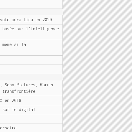
 vote aura lieu en 2020
é basée sur l'intelligence
, même si la
l, Sony Pictures, Warner
e transfrontière
 % en 2018
t sur le digital
versaire