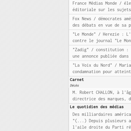
France Médias Monde / él
éditoriale sur les sujet
Fox News / démocrates am
des débats en vue de sa 
"Le Monde" / Herezie : L
contre le journal "Le Mo
"Zadig" / constitution :
une annonce publiée dans
"La Voix du Nord" / Mari
condamnation pour attein
Carnet
Décès
M. Robert CHALLON, à l'â
directrice des marques, 
Le quotidien des médias
Des milliardaires améric
"(...) Depuis plusieurs 
l'aile droite du Parti r