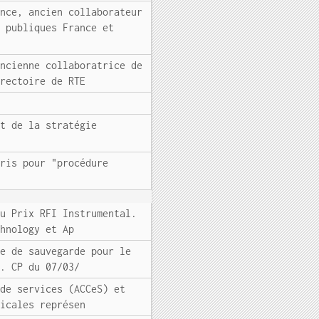
ance, ancien collaborateur
s publiques France et
ancienne collaboratrice de
irectoire de RTE
et de la stratégie
aris pour "procédure
du Prix RFI Instrumental.
chnology et Ap
re de sauvegarde pour le
f. CP du 07/03/
 de services (ACCeS) et
dicales représen