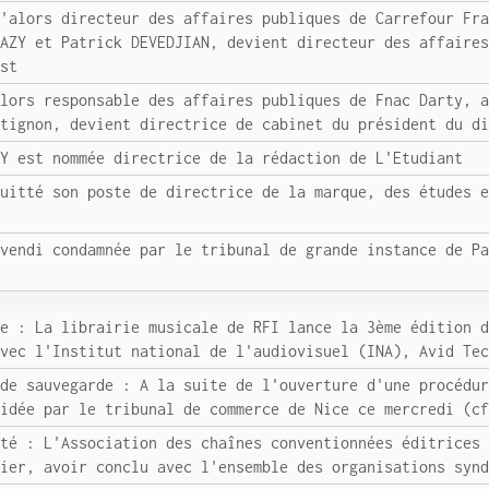
u'alors directeur des affaires publiques de Carrefour Fr
LAZY et Patrick DEVEDJIAN, devient directeur des affaire
est
alors responsable des affaires publiques de Fnac Darty, 
atignon, devient directrice de cabinet du président du d
RY est nommée directrice de la rédaction de L'Etudiant
quitté son poste de directrice de la marque, des études 
ivendi condamnée par le tribunal de grande instance de P
ue : La librairie musicale de RFI lance la 3ème édition 
avec l'Institut national de l'audiovisuel (INA), Avid Te
 de sauvegarde : A la suite de l'ouverture d'une procédu
cidée par le tribunal de commerce de Nice ce mercredi (c
ité : L'Association des chaînes conventionnées éditrices
hier, avoir conclu avec l'ensemble des organisations syn