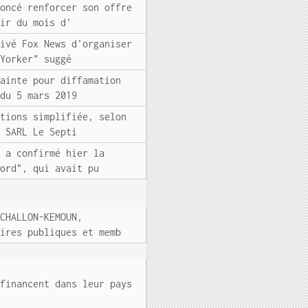
noncé renforcer son offre
tir du mois d'
rivé Fox News d'organiser
 Yorker" suggé
lainte pour diffamation
 du 5 mars 2019
ctions simplifiée, selon
a SARL Le Septi
i a confirmé hier la
Nord", qui avait pu
 CHALLON-KEMOUN,
aires publiques et memb
 financent dans leur pays